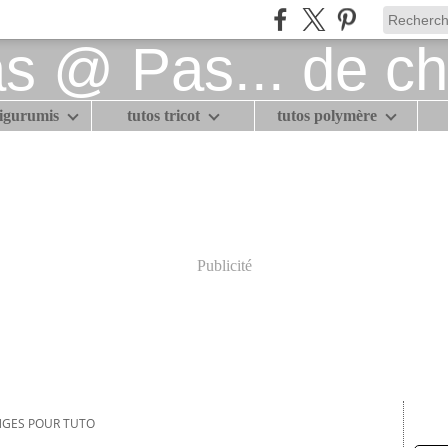
migurumis
tutos tricot
tutos polymère
Publicité
INGES POUR TUTO