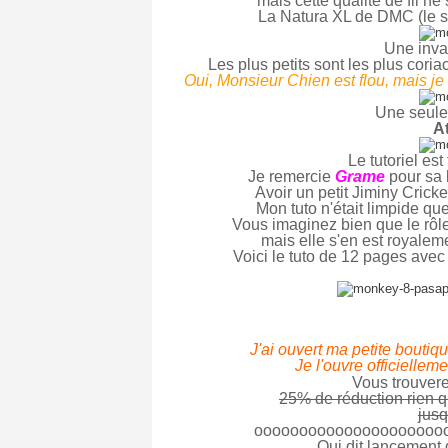
mais cette qualité de fil ne 
La Natura XL de DMC (le si
Une inva
Les plus petits sont les plus coria
Oui, Monsieur Chien est flou, mais je
Une seule 
At
Le tutoriel est f
Je remercie
Grame
pour sa l
Avoir un petit Jiminy Cricke
Mon tuto n'était limpide que
Vous imaginez bien que le rôle
mais elle s'en est royaleme
Voici le tuto de 12 pages avec
J'ai ouvert ma petite boutique
Je l'ouvre officiellem
Vous trouvere
25% de réduction rien q
jusq
ooooooooooooooooooooo
Qui dit lancement d