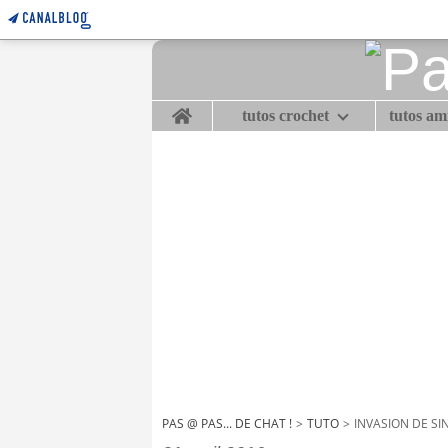
Home
tutos crochet
tutos a
PAS @ PAS... DE CHAT !
>
TUTO
>
INVASION DE S