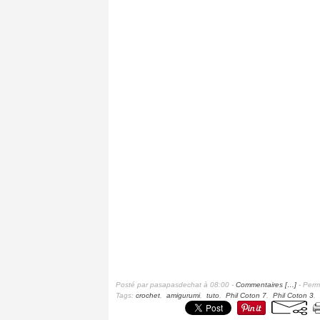
Posté par pasapasdechat à 08:00 -
Commentaires [
…
]
- Perma
Tags:
crochet
,
amigurumi
,
tuto
,
Phil Coton 7
,
Phil Coton 3
,