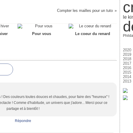
c
Compter les mailles pour un tuto
le k
d
iver
Pour vous
Le coeur du renard
Philda
2020
2019
Ja
2018
D
2017
N
D
2016
Oc
N
D
2015
Se
Oc
N
D
2014
Ao
Se
Oc
N
D
2013
Ju
Ao
Se
Oc
N
D
Ju
Ju
Ao
Se
Oc
N
D
Ma
Ju
Ju
Ao
Se
Oc
N
Av
Ma
Ju
Ju
Ao
Se
Oc
es ! Des couleurs toutes douces et chaudes, pour faire des "heureux" !
M
Av
Ma
Ju
Ju
Ao
Se
ectacle ! Comme d'habitude, un univers que j'adore... Merci pour ce
Fé
M
Av
Ma
Ju
Ju
Ao
Ja
Fé
M
Av
Ma
Ju
Ju
partage et à bientôt !
Ja
Fé
M
Av
Ma
Fé
Ja
Fé
M
Av
Répondre
Ja
Fé
M
Ja
Fé
Ja