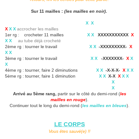
Sur 11 mailles :
(
les mailles en noir).
X X
X
X
X
accrocher les mailles
1er rg : crocheter 11 mailles
X X
XXXXXXXXXXX
X
X X
au tube déjà crocheté
2ème rg : tourner le travail
X X
-XXXXXXXXX-
X
X X
3ème rg : tourner le travail
X X
-XXXXXXX-
X
X
X
4ème rg : tourner, faire 2 diminutions
X X
-X-X-X-
X
X X
5ème rg : tourner, faire 1 diminution
X X
X-X
X
X X
X
X
Arrivé au 5ème rang,
partir sur le côté du demi-rond (
les
mailles en rouge
).
Continuer tout le long du demi-rond (
les mailles en bleues
).
LE CORPS
Vous êtes sauvé(e) !!