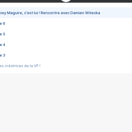
bey Maguire, c'est lui ! Rencontre avec Damien Witecka
e 6
e 5
e 4
e 3
s créatrices de la VF !
e 2
e 1
e Mektoub My Love arrive enfin ! Rencontre avec Shaïn Boumedine et Sal
i : après Toni en famille
elle réalise le bouleversant Dites lui que je l'aime
ais ! Rencontre autour de Vie privée de Rebecca Zlotowski