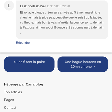
L
LesBricolesDeVal
11/11/2013 22:20
Et voilà, je bloque ... j'en suis arrivée au 5 ème rang et là, je
cherche mais je pige pas, peut-être que je suis trop fatiguée,
vu l'heure, mais bon je vais m'arrêter là pour ce soir ... demain
je t'exposerai mon souci !!! douce et très bonne nuit, à demain
...
Répondre
< Les 6 font la paire
Une bague boutons en
10mn chrono >
Hébergé par Canalblog
Top articles
Pages
Contact