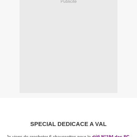
Publicité
SPECIAL DEDICACE A VAL
Je viens de crocheter 6 chaussettes pour le
défi N°194 des SC
.