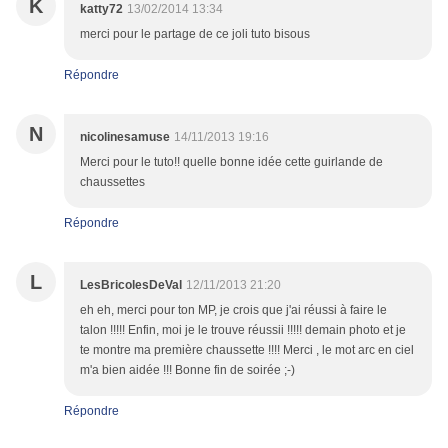
K
katty72
13/02/2014 13:34
merci pour le partage de ce joli tuto bisous
Répondre
N
nicolinesamuse
14/11/2013 19:16
Merci pour le tuto!! quelle bonne idée cette guirlande de
chaussettes
Répondre
L
LesBricolesDeVal
12/11/2013 21:20
eh eh, merci pour ton MP, je crois que j'ai réussi à faire le
talon !!!!! Enfin, moi je le trouve réussii !!!!! demain photo et je
te montre ma première chaussette !!!! Merci , le mot arc en ciel
m'a bien aidée !!! Bonne fin de soirée ;-)
Répondre