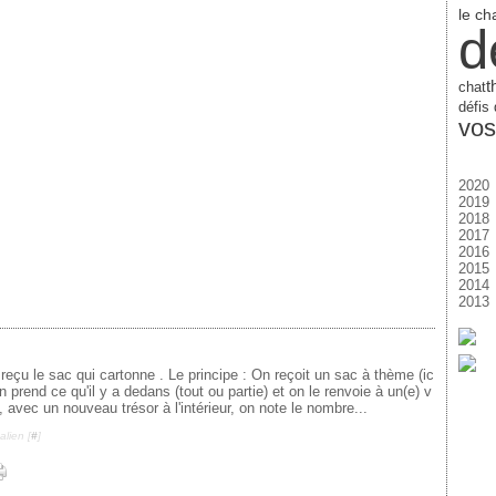
le ch
d
t
chat
défis
vos
2020
2019
Ja
2018
D
2017
N
D
2016
Oc
N
D
2015
Se
Oc
N
D
2014
Ao
Se
Oc
N
D
2013
Ju
Ao
Se
Oc
N
D
Ju
Ju
Ao
Se
Oc
N
D
Ma
Ju
Ju
Ao
Se
Oc
N
Av
Ma
Ju
Ju
Ao
Se
Oc
M
Av
Ma
Ju
Ju
Ao
Se
'ai reçu le sac qui cartonne . Le principe : On reçoit un sac à thème (ic
Fé
M
Av
Ma
Ju
Ju
Ao
on prend ce qu'il y a dedans (tout ou partie) et on le renvoie à un(e) v
Ja
Fé
M
Av
Ma
Ju
Ju
, avec un nouveau trésor à l'intérieur, on note le nombre...
Ja
Fé
M
Av
Ma
Fé
Ja
Fé
M
Av
lien [
#
]
Ja
Fé
M
Ja
Fé
Ja