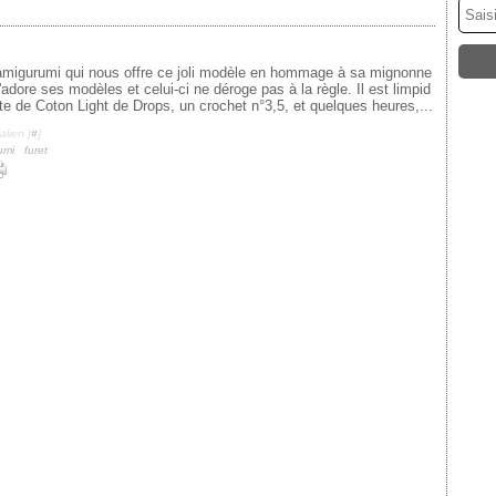
migurumi qui nous offre ce joli modèle en hommage à sa mignonne
'adore ses modèles et celui-ci ne déroge pas à la règle. Il est limpid
te de Coton Light de Drops, un crochet n°3,5, et quelques heures,...
lien [
#
]
umi
,
furet