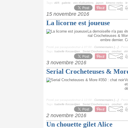
Tags:
défi
,
galerie
,
vos réalisations
,
japon
,
kimono neko
,
l
15 novembre 2016
La licorne est joueuse
La demoiselle n'a pas ét
rial Crocheteuses & Mor
embre dernier. C
Posté par pasapasdechat à 07:00 -
Commentaires [
…
]
- Perma
Tags:
Isabelle Kessedjian
,
Serial Crocheteuses
,
crochet
,
déf
3 novembre 2016
Serial Crocheteuses & More
Vo
et
dé
Posté par pasapasdechat à 12:00 -
Commentaires [
…
]
- Perma
Tags:
Isabelle Kessedjian
,
Serial Crocheteuses
,
crochet
,
déf
2 novembre 2016
Un chouette gilet Alice