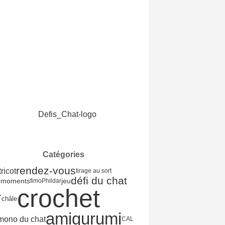
Catégories
rendez-vous
tricot
tirage au sort
défi du chat
jeu
 moments
fimo
Phildar
crochet
Y
châle
amigurumi
imono du chat
CAL