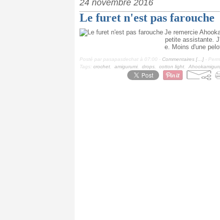
24 novembre 2016
Le furet n'est pas farouche
Je remercie Ahooka
petite assistante. J
e. Moins d'une pelo
Posté par pasapasdechat à 07:00 -
Commentaires [
…
]
- Perma
Tags:
crochet
,
amigurumi
,
drops
,
cotton light
,
Ahookamigur