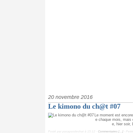
20 novembre 2016
Le kimono du ch@t #07
Le moment est encore 
e chaque mois, mais ce
e, hier soir,
Posté par pasapasdechat à 15:12 -
Commentaires [
…
]
- Perma