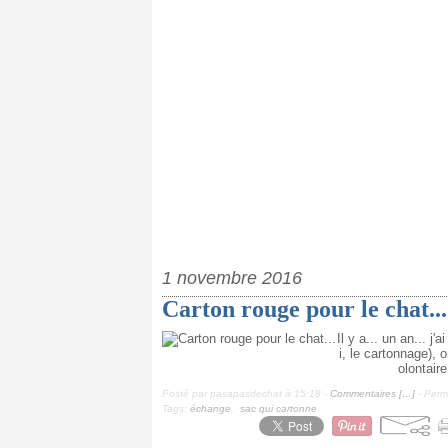
1 novembre 2016
Carton rouge pour le chat...
Il y a... un an... j
i, le cartonnage), 
olontaire
Posté par pasapasdechat à 15:18 -
Commentaires [
…
]
- Perma
Tags:
échange
,
sac qui cartonne