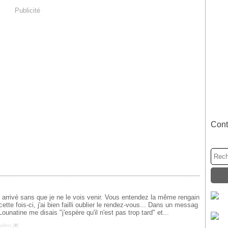
Publicité
Cont
arrivé sans que je ne le vois venir. Vous entendez la même rengain
tte fois-ci, j'ai bien failli oublier le rendez-vous... Dans un messag
 Lounatine me disais "j'espère qu'il n'est pas trop tard" et...
lien [
#
]