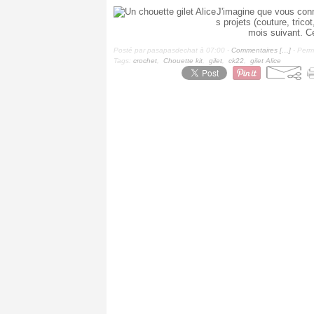
J'imagine que vous conn
s projets (couture, tric
mois suivant. Ce
Posté par pasapasdechat à 07:00 -
Commentaires [
…
]
- Perma
Tags:
crochet
,
Chouette kit
,
gilet
,
ck22
,
gilet Alice