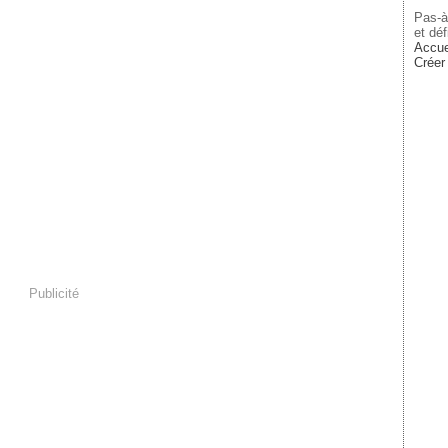
Pas-à
et déf
Accue
Créer
Publicité