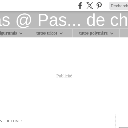
migurumis
tutos tricot
tutos polymère
Publicité
... DE CHAT !