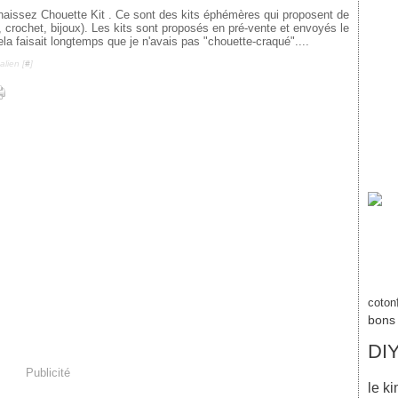
aissez Chouette Kit . Ce sont des kits éphémères qui proposent de
ot, crochet, bijoux). Les kits sont proposés en pré-vente et envoyés le
la faisait longtemps que je n'avais pas "chouette-craqué"....
lien [
#
]
coton
bons
DI
Publicité
le k