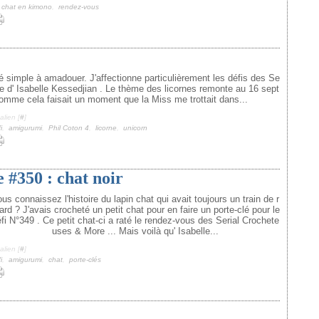
e chat en kimono
,
rendez-vous
é simple à amadouer. J'affectionne particulièrement les défis des Se
e d' Isabelle Kessedjian . Le thème des licornes remonte au 16 sept
omme cela faisait un moment que la Miss me trottait dans...
lien [
#
]
i
,
amigurumi
,
Phil Coton 4
,
licorne
,
unicorn
 #350 : chat noir
us connaissez l'histoire du lapin chat qui avait toujours un train de r
ard ? J'avais crocheté un petit chat pour en faire un porte-clé pour le
fi N°349 . Ce petit chat-ci a raté le rendez-vous des Serial Crochete
uses & More ... Mais voilà qu' Isabelle...
lien [
#
]
i
,
amigurumi
,
chat
,
porte-clés