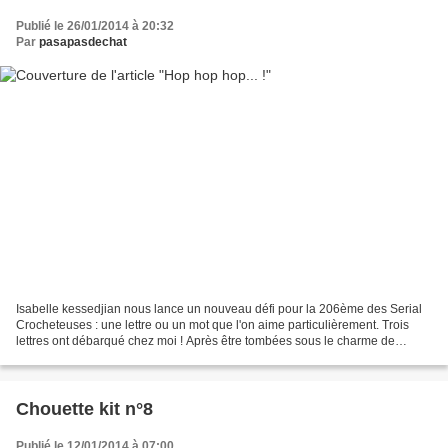
Publié le 26/01/2014 à 20:32
Par
pasapasdechat
Isabelle kessedjian nous lance un nouveau défi pour la 206ème des Serial
Crocheteuses : une lettre ou un mot que l'on aime particulièrement. Trois
lettres ont débarqué chez moi ! Après être tombées sous le charme de
Peaulette , avoir testé l'accueil de...
Chouette kit n°8
Publié le 12/01/2014 à 07:00