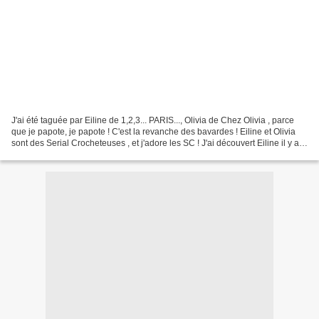
J'ai été taguée par Eiline de 1,2,3... PARIS..., Olivia de Chez Olivia , parce
que je papote, je papote ! C'est la revanche des bavardes ! Eiline et Olivia
sont des Serial Crocheteuses , et j'adore les SC ! J'ai découvert Eiline il y a
peu et son crochet...