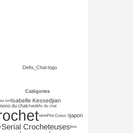
Catégories
Isabelle Kessedjian
 au sort
imono du chat
chat
défis du chat
rochet
japon
laine
Phil Coton 3
Serial Crocheteuses
r
fimo