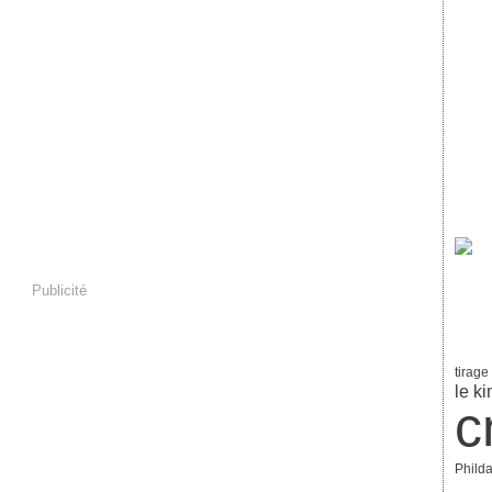
Publicité
tirage
le k
c
Philda