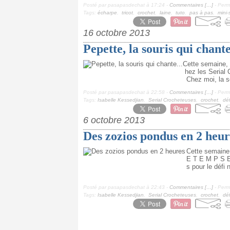
Posté par pasapasdechat à 17:24 -
Commentaires [
…
]
- Perma
Tags:
écharpe
,
tricot
,
crochet
,
laine
,
tuto
,
pas à pas
,
mini-
16 octobre 2013
Pepette, la souris qui chante
Cette semaine, 
hez les Serial 
Chez moi, la so
Posté par pasapasdechat à 22:58 -
Commentaires [
…
]
- Perma
Tags:
Isabelle Kessedjian
,
Serial Crocheteuses
,
crochet
,
déf
6 octobre 2013
Des zozios pondus en 2 heur
Cette semaine
E T E M P S E
s pour le défi
Posté par pasapasdechat à 22:43 -
Commentaires [
…
]
- Perma
Tags:
Isabelle Kessedjian
,
Serial Crocheteuses
,
crochet
,
déf