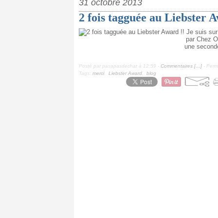
31 octobre 2013
2 fois tagguée au Liebster A
Je suis sur
par Chez Ol
une seconde 
Posté par pasapasdechat à 12:59 -
Commentaires [
…
]
- Perma
Tags:
merci
,
Liebster Award
,
blog