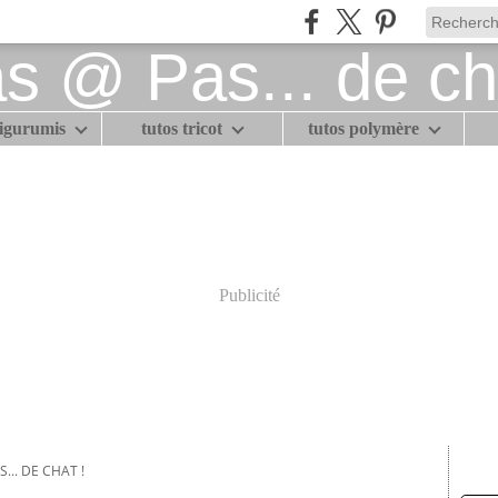
migurumis
tutos tricot
tutos polymère
Publicité
... DE CHAT !