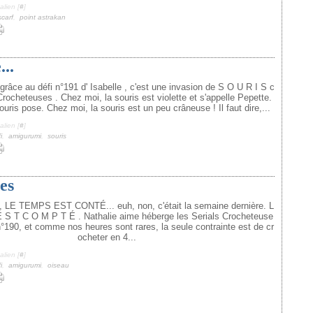
lien [
#
]
scarf
,
point astrakan
...
grâce au défi n°191 d' Isabelle , c'est une invasion de S O U R I S c
Crocheteuses . Chez moi, la souris est violette et s'appelle Pepette.
uris pose. Chez moi, la souris est un peu crâneuse ! Il faut dire,...
lien [
#
]
i
,
amigurumi
,
souris
es
, LE TEMPS EST CONTÉ... euh, non, c'était la semaine dernière. L
 S T C O M P T É . Nathalie aime héberge les Serials Crocheteuse
 n°190, et comme nos heures sont rares, la seule contrainte est de cr
ocheter en 4...
lien [
#
]
i
,
amigurumi
,
oiseau