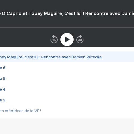
 DiCaprio et Tobey Maguire, c'est lui ! Rencontre avec Dam
bey Maguire, c'est lui ! Rencontre avec Damien Witecka
e 6
e 5
e 4
e 3
s créatrices de la VF !
e 2
e 1