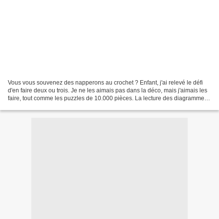
Vous vous souvenez des napperons au crochet ? Enfant, j'ai relevé le défi
d'en faire deux ou trois. Je ne les aimais pas dans la déco, mais j'aimais les
faire, tout comme les puzzles de 10.000 pièces. La lecture des diagrammes
était un véritable casse-tête,...