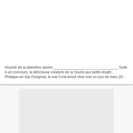
résumé de la première saison _______________________________ Suite
à un concours, la délicieuse créature de la Souris aux petits doigts ,
Philippe-en-slip (l'original, le vrai !) est arrivé chez moi un jour de mars 2015
. Autant vous dire qu'il a été...