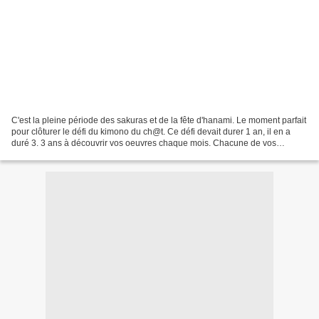
C'est la pleine période des sakuras et de la fête d'hanami. Le moment parfait
pour clôturer le défi du kimono du ch@t. Ce défi devait durer 1 an, il en a
duré 3. 3 ans à découvrir vos oeuvres chaque mois. Chacune de vos
participation, est une pochette...