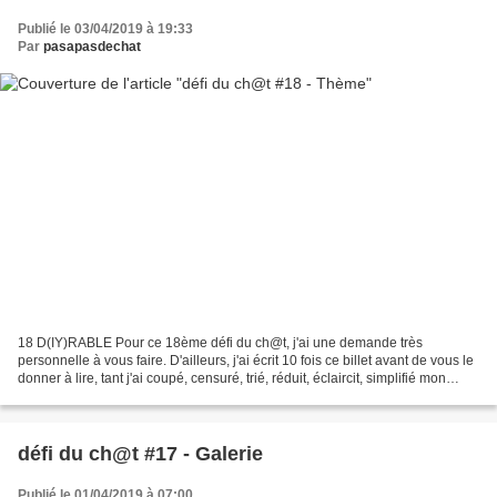
Publié le 03/04/2019 à 19:33
Par
pasapasdechat
18 D(IY)RABLE Pour ce 18ème défi du ch@t, j'ai une demande très
personnelle à vous faire. D'ailleurs, j'ai écrit 10 fois ce billet avant de vous le
donner à lire, tant j'ai coupé, censuré, trié, réduit, éclaircit, simplifié mon
texte. J'aimerais ce rendez-vous...
défi du ch@t #17 - Galerie
Publié le 01/04/2019 à 07:00