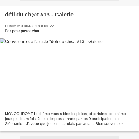
défi du ch@t #13 - Galerie
Publié le 01/04/2018 à 00:22
Par
pasapasdechat
MONOCHROME Le thème vous a bien inspirées, et certaines ont même
joué plusieurs fois. Je suis impressionnée par les 9 participations de
Stéphanie... J'avoue que je n'en attendais pas autant. Bien souvent les
monochromes ont plusieurs teintes. J'espère...