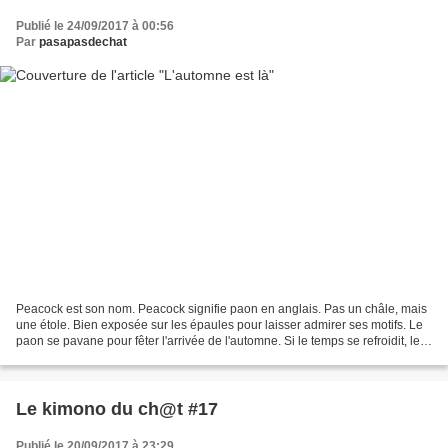
Publié le 24/09/2017 à 00:56
Par
pasapasdechat
Peacock est son nom. Peacock signifie paon en anglais. Pas un châle, mais
une étole. Bien exposée sur les épaules pour laisser admirer ses motifs. Le
paon se pavane pour fêter l'arrivée de l'automne. Si le temps se refroidit, les
couleurs se réchauffent....
Le kimono du ch@t #17
Publié le 20/09/2017 à 23:29