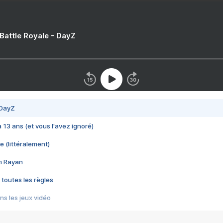
 Battle Royale - DayZ
 DayZ
 a 13 ans (et vous l'avez ignoré)
e (littéralement)
im Rayan
 toutes les règles
s les jeux vidéo
us choquant de Rockstar ? - Le scandale BULLY