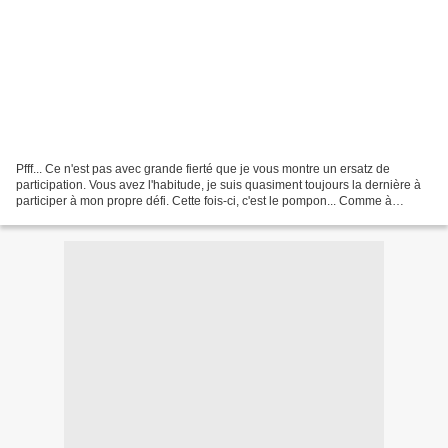
Pfff... Ce n'est pas avec grande fierté que je vous montre un ersatz de
participation. Vous avez l'habitude, je suis quasiment toujours la dernière à
participer à mon propre défi. Cette fois-ci, c'est le pompon... Comme à
chaque fois, j'ai mille envies,...