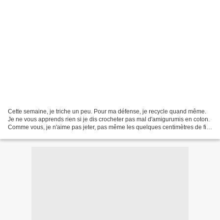
Cette semaine, je triche un peu. Pour ma défense, je recycle quand même.
Je ne vous apprends rien si je dis crocheter pas mal d'amigurumis en coton.
Comme vous, je n'aime pas jeter, pas même les quelques centimètres de fil
qu'il me reste. En général,...