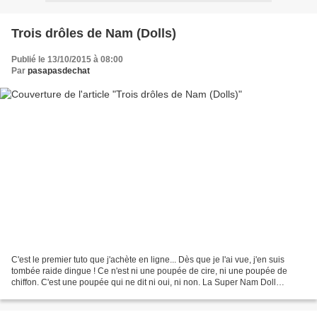
Trois drôles de Nam (Dolls)
Publié le 13/10/2015 à 08:00
Par
pasapasdechat
C'est le premier tuto que j'achète en ligne... Dès que je l'ai vue, j'en suis
tombée raide dingue ! Ce n'est ni une poupée de cire, ni une poupée de
chiffon. C'est une poupée qui ne dit ni oui, ni non. La Super Nam Doll
d'Ahookamigurumi. C'est surtout...