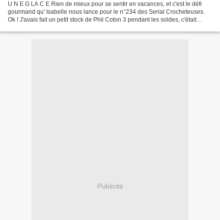
U N E G LA C E Rien de mieux pour se sentir en vacances, et c'est le défi
gourmand qu' Isabelle nous lance pour le n°234 des Serial Crocheteuses.
Ok ! J'avais fait un petit stock de Phil Coton 3 pendant les soldes, c'était
l'occasion de faire des glaces...
Publicité