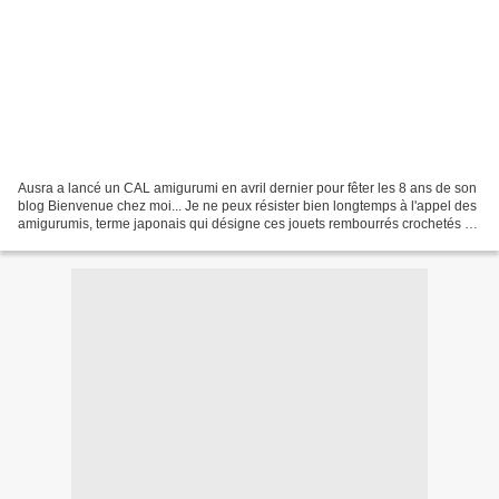
Ausra a lancé un CAL amigurumi en avril dernier pour fêter les 8 ans de son
blog Bienvenue chez moi... Je ne peux résister bien longtemps à l'appel des
amigurumis, terme japonais qui désigne ces jouets rembourrés crochetés ou
tricotés, et c'était là une...