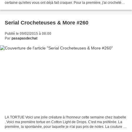
certaine qu'elles vous ont déjà fait craquer. Pour la première, j'ai crocheté
l'originale et sa crinière...
Serial Crocheteuses & More #260
Publié le 09/02/2015 à 08:00
Par
pasapasdechat
LA TORTUE Voici une jolie créature à l'honneur cette semaine chez Isabelle
. Voici ma première tortue en Cotton Light de Drops. C'est ma préférée. La
première, la spontanée, pour laquelle je n'ai pas pris de notes. La couture du
ventre ne me plaisait...