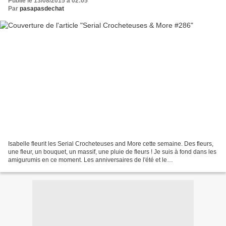
Publié le 13/08/2015 à 02:05
Par
pasapasdechat
Isabelle fleurit les Serial Crocheteuses and More cette semaine. Des fleurs,
une fleur, un bouquet, un massif, une pluie de fleurs ! Je suis à fond dans les
amigurumis en ce moment. Les anniversaires de l'été et le
réapprovisionnement en coton, mais aussi...