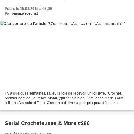
Publié le 15/08/2015 à 07:00
Par
pasapasdechat
Il y a quelques semaines, j'ai eu la joie de recevoir un joli livre. "Crochet,
premier pas" de Laurence Mabit, (qui tient le blog L'Atelier de Marie ) aux
éditions Dessain et Tolra. C'est un petit livre à petit prix pour débuter le
crochet, avec des photos...
Serial Crocheteuses & More #286