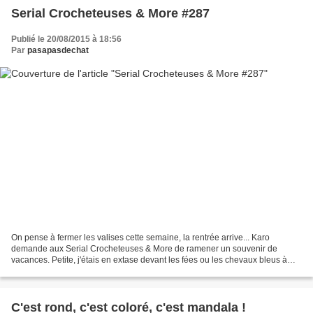
Serial Crocheteuses & More #287
Publié le 20/08/2015 à 18:56
Par
pasapasdechat
On pense à fermer les valises cette semaine, la rentrée arrive... Karo
demande aux Serial Crocheteuses & More de ramener un souvenir de
vacances. Petite, j'étais en extase devant les fées ou les chevaux bleus à
paillettes qui changeaient de couleur avec...
C'est rond, c'est coloré, c'est mandala !