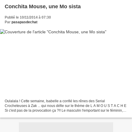
Conchita Mouse, une Mo sista
Publié le 10/11/2014 à 07:30
Par
pasapasdechat
Oulalala ! Cette semaine, Isabelle a confié les rênes des Serial
Crocheteuses à Zak ... qui nous défie sur le thème de L A M O U S T A C H E
Si c'est pas de la provocation ça ?!! Le masculin l'emportant sur le féminin,
dois-je maintenant écrire "Serial...