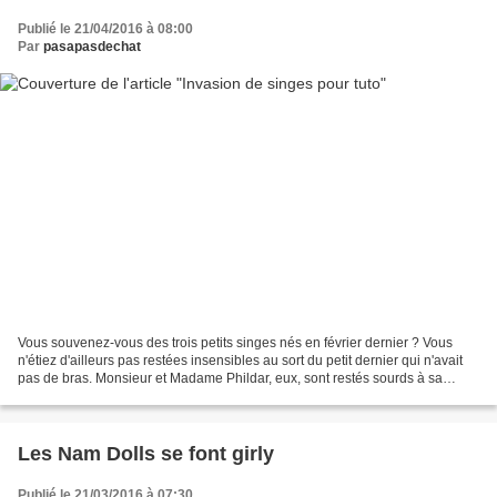
Publié le 21/04/2016 à 08:00
Par
pasapasdechat
Vous souvenez-vous des trois petits singes nés en février dernier ? Vous
n'étiez d'ailleurs pas restées insensibles au sort du petit dernier qui n'avait
pas de bras. Monsieur et Madame Phildar, eux, sont restés sourds à sa
détresse... Cela m'aurait amusée...
Les Nam Dolls se font girly
Publié le 21/03/2016 à 07:30