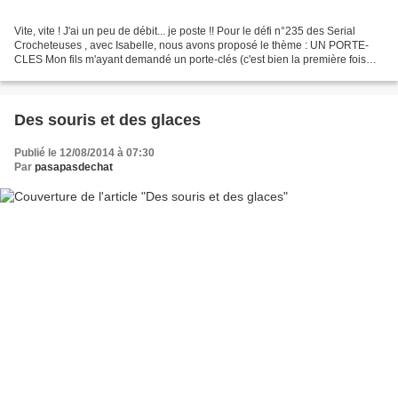
Vite, vite ! J'ai un peu de débit... je poste !! Pour le défi n°235 des Serial
Crocheteuses , avec Isabelle, nous avons proposé le thème : UN PORTE-
CLES Mon fils m'ayant demandé un porte-clés (c'est bien la première fois
qu'il me demande de lui crocheter...
Des souris et des glaces
Publié le 12/08/2014 à 07:30
Par
pasapasdechat