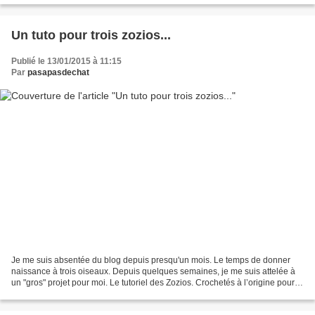
Un tuto pour trois zozios...
Publié le 13/01/2015 à 11:15
Par
pasapasdechat
Je me suis absentée du blog depuis presqu'un mois. Le temps de donner
naissance à trois oiseaux. Depuis quelques semaines, je me suis attelée à
un "gros" projet pour moi. Le tutoriel des Zozios. Crochetés à l’origine pour le
défi 251 des Serial Crocheteuses...