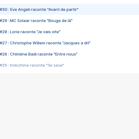
#30 : Eve Angeli raconte "Avant de partir"
#29 : MC Solaar raconte "Bouge de là"
28 : Lorie raconte "Je vais vite"
#27 : Christophe Willem raconte "Jacques a dit"
#26 : Chimène Badi raconte "Entre nous"
#25 : Indochine raconte "3e sexe"
#24 : Zaho raconte "C'est chelou"
#23 : Patrick Bruel raconte "Au café des délices"
#22 : Kyo raconte "Le chemin"
#21 : Nolwenn Leroy raconte "Cassé"
#20 : Patrick Hernandez raconte "Born to be alive"
#19 : Lorie raconte "Près de moi"