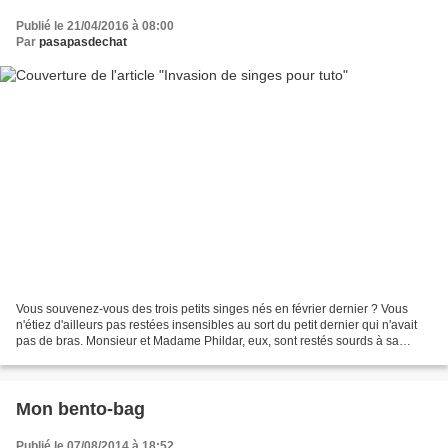
Publié le 21/04/2016 à 08:00
Par
pasapasdechat
Vous souvenez-vous des trois petits singes nés en février dernier ? Vous
n'étiez d'ailleurs pas restées insensibles au sort du petit dernier qui n'avait
pas de bras. Monsieur et Madame Phildar, eux, sont restés sourds à sa
détresse... Cela m'aurait amusée...
Mon bento-bag
Publié le 07/08/2014 à 18:52