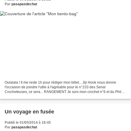
Par
pasapasdechat
Oulalala ! Il me reste 1h pour rédiger mon billet... Jiji Hook nous donne
l'occasion de joindre l'utile à l'agréable pour le n°233 des Serial
Crocheteuses, ce sera... RANGEMENT Je sors mon crochet n°6 et du Phil
coton 7. Point serré pour le fond et point...
Un voyage en fusée
Publié le 01/05/2014 à 18:45
Par
pasapasdechat