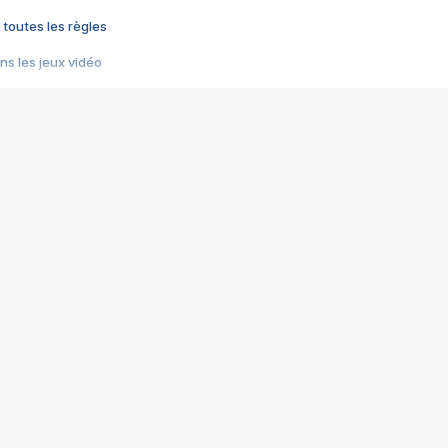
 toutes les règles
s les jeux vidéo
us choquant de Rockstar ? - Le scandale BULLY
e plus moche de Steam
du RÊVE tourne au CAUCHEMAR
pendant 8 heures
it… à tort
umiliés par un jeu vidéo
ire - Final Fantasy 8
ti un empire - Age of Empires
story DOFUS
tard, il crée l'un des pires jeux de tous les temps, MindsEye.