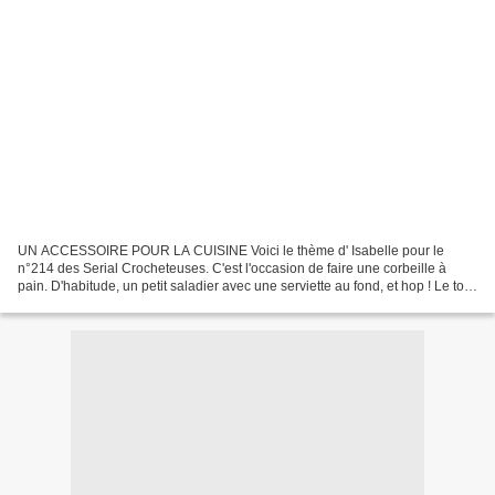
UN ACCESSOIRE POUR LA CUISINE Voici le thème d' Isabelle pour le
n°214 des Serial Crocheteuses. C'est l'occasion de faire une corbeille à
pain. D'habitude, un petit saladier avec une serviette au fond, et hop ! Le tour
est joué. Mais cela fait un moment...