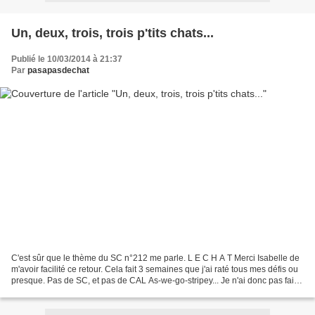
Un, deux, trois, trois p'tits chats...
Publié le 10/03/2014 à 21:37
Par
pasapasdechat
C'est sûr que le thème du SC n°212 me parle. L E C H A T Merci Isabelle de
m'avoir facilité ce retour. Cela fait 3 semaines que j'ai raté tous mes défis ou
presque. Pas de SC, et pas de CAL As-we-go-stripey... Je n'ai donc pas fait
un, mais trois chats,...