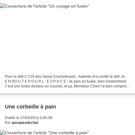
Pour le défi n°219 des Serial Crocheteuses , Isabelle m'a confié le défi, et...
E N RO U T E P O U R L ' E S P A C E ! Je pars en fusée, bien évidemment.
C'est une fusée doudou ou coussin, et ça, Monsieur Chien l'a bien compris !!
Dans quelques minutes,...
Une corbeille à pain
Publié le 27/03/2014 à 00:09
Par
pasapasdechat