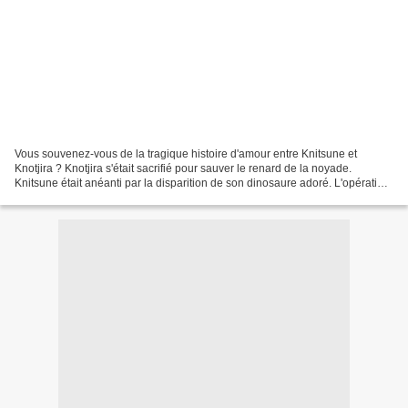
Vous souvenez-vous de la tragique histoire d'amour entre Knitsune et
Knotjira ? Knotjira s'était sacrifié pour sauver le renard de la noyade.
Knitsune était anéanti par la disparition de son dinosaure adoré. L'opération
"sauver Knotjira" était lancée....