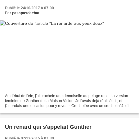
Publié le 24/10/2017 à 07:00
Par
pasapasdechat
Au début de l'été, j'ai crocheté une demoiselle au pelage rose. La version
féminine de Gunther de la Maison Victor . Je l'avais déjà réalisé ici , et
j'attendais une occasion pour y revenir. Crochetée avec un crochet n°4, elle
est plus grande que la première...
Un renard qui s'appelait Gunther
Publié le 07/12/2015 à 07:30