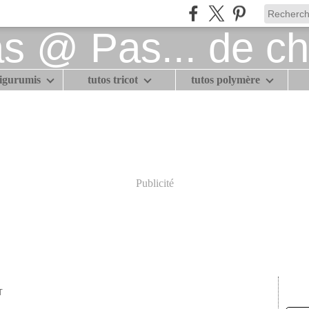
migurumis
tutos tricot
tutos polymère
Publicité
T