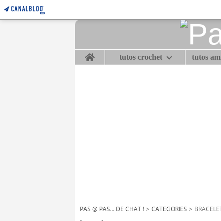
Home
tutos crochet
tutos a
PAS @ PAS... DE CHAT !
>
CATEGORIES
>
BRACELE