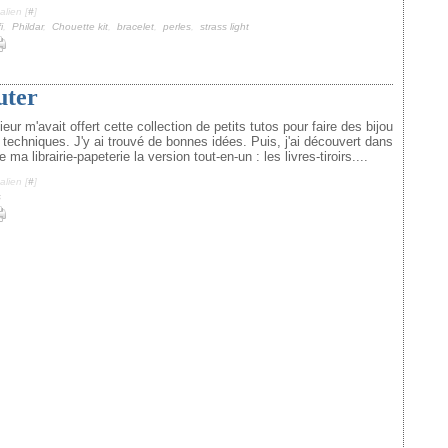
lien [
#
]
i
,
Phildar
,
Chouette kit
,
bracelet
,
perles
,
strass light
uter
ur m'avait offert cette collection de petits tutos pour faire des bijou
 techniques. J'y ai trouvé de bonnes idées. Puis, j'ai découvert dans
 ma librairie-papeterie la version tout-en-un : les livres-tiroirs....
lien [
#
]
s