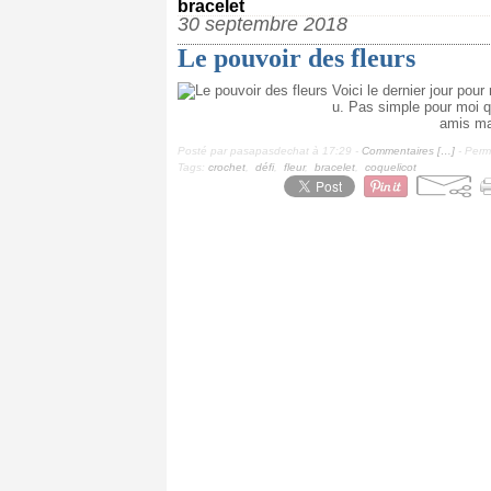
bracelet
30 septembre 2018
Le pouvoir des fleurs
Voici le dernier jour pour 
u. Pas simple pour moi qu
amis mai
Posté par pasapasdechat à 17:29 -
Commentaires [
…
]
- Perma
Tags:
crochet
,
défi
,
fleur
,
bracelet
,
coquelicot