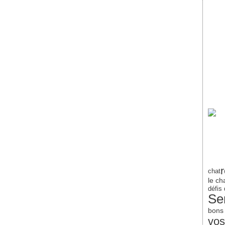
chat
le ch
défis
Se
bons
vos