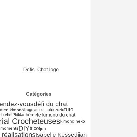
Catégories
rendez-vous
défi du chat
tuto
at en kimono
coton
tirage au sort
zozio
le kimono du chat
thème
 du chat
Phildar
rial Crocheteuses
kimono neko
DIY
tricot
jeu
 moments
 réalisations
Isabelle Kessedjian