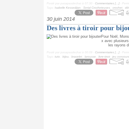
Posté par pasapasdechat à 07:30 -
Commentaires [
…
]
- Perma
Tags:
Isabelle Kessedjian
,
Serial Crocheteuses
,
crochet
,
déf
30 juin 2014
Des livres à tiroir pour bijo
Pour Noël, Monsie
x avec plusieurs
les rayons de
Posté par pasapasdechat à 00:09 -
Commentaires [
…
]
- Perma
Tags:
tuto
,
bijou
,
bracelet
,
larousse
,
livre-tiroir
,
jeu concour