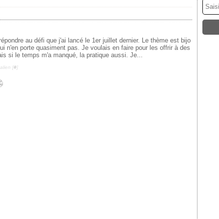
répondre au défi que j'ai lancé le 1er juillet dernier. Le thème est bijo
i n'en porte quasiment pas. Je voulais en faire pour les offrir à des
s si le temps m'a manqué, la pratique aussi. Je...
lien [
#
]