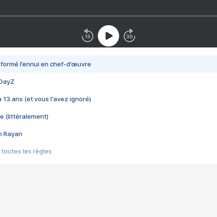
nsformé l’ennui en chef-d’œuvre
 DayZ
 a 13 ans (et vous l'avez ignoré)
e (littéralement)
im Rayan
 toutes les règles
s les jeux vidéo
us choquant de Rockstar ? - Le scandale BULLY
e plus moche de Steam