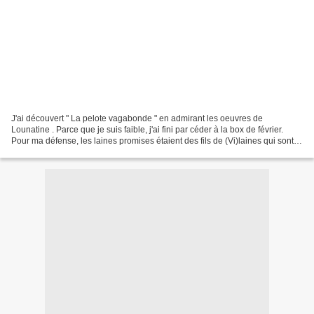
J'ai découvert " La pelote vagabonde " en admirant les oeuvres de
Lounatine . Parce que je suis faible, j'ai fini par céder à la box de février.
Pour ma défense, les laines promises étaient des fils de (Vi)laines qui sont
de bien jolis fils teintés main....