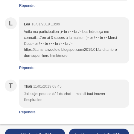
Répondre
L
Lea
18/01/2019 13:09
Voilà ma participation ;)<br /> <br /> Les héros ça me
connait... J'en ai 3 supers à la maison :)<br /> <br /> Merci
Coco<br /> <br /> <br /> <br />
https://dansmawoolote.blogspot.com/2019/01/la-chambre-
dun-super-hero.html#more
Répondre
T
Thali
11/01/2019 08:45
Joli sujet pour ce défi du chat ... mais il faut trouver
l'inspiration ...
Répondre