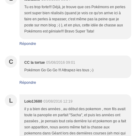
Tu es trop forte!!! Déjà, je trouve que ces Pokémons en perles
sont super bien réalisés (quand je vois ce qu'on arrive ici à
faire en perles à repasser, c'est même pas la peine que je
poste sur mon blog ;-) ), et en plus, cette idée de chasse aux
Pokémons est géniale!!! Bravo Super Tata!
Répondre
C
CC la tortue
05/08/2016 09:01
Pokémon Go Go Go !!! Attrapez-les tous ;-)
Répondre
L
Lolo13680
03/08/2016 12:19
il y a bien des années , au début des pokemon , mon fils avait
toute la panoplie en parfait "Sacha", et puis les années ont
passées , je pensais tout cela derrière lui et pokemon go a fait
son apparition, nous avons même fait la chasse aux
pokemons dans Géant lors des dernières courses (eh moi qui