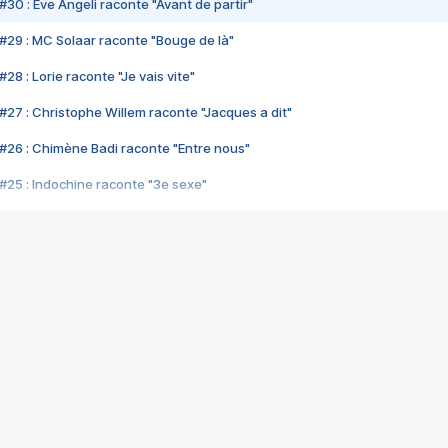
#30 : Eve Angeli raconte "Avant de partir"
#29 : MC Solaar raconte "Bouge de là"
28 : Lorie raconte "Je vais vite"
#27 : Christophe Willem raconte "Jacques a dit"
#26 : Chimène Badi raconte "Entre nous"
#25 : Indochine raconte "3e sexe"
#24 : Zaho raconte "C'est chelou"
#23 : Patrick Bruel raconte "Au café des délices"
#22 : Kyo raconte "Le chemin"
#21 : Nolwenn Leroy raconte "Cassé"
#20 : Patrick Hernandez raconte "Born to be alive"
#19 : Lorie raconte "Près de moi"
#18 : Michael Jones raconte "A nos actes manqués" (avec Jean-Jacque