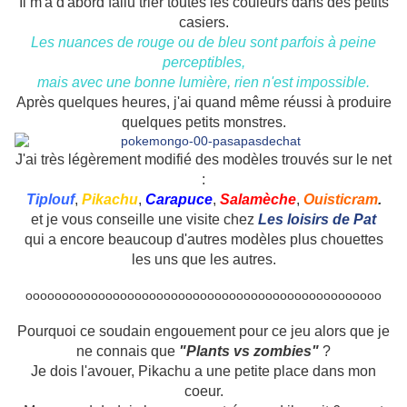
Il m'a d'abord fallu trier toutes les couleurs dans des petits
casiers.
Les nuances de rouge ou de bleu sont parfois à peine
perceptibles,
mais avec une bonne lumière, rien n'est impossible.
Après quelques heures, j'ai quand même réussi à produire
quelques petits monstres.
J'ai très légèrement modifié des modèles trouvés sur le net
:
Tiplouf
,
Pikachu
,
Carapuce
,
Salamèche
,
Ouisticram
.
et je vous conseille une visite chez
Les loisirs de Pat
qui a encore beaucoup d'autres modèles plus chouettes
les uns que les autres.
ooooooooooooooooooooooooooooooooooooooooooooooooo
Pourquoi ce soudain engouement pour ce jeu alors que je
ne connais que
"Plants vs zombies"
?
Je dois l'avouer, Pikachu a une petite place dans mon
coeur.