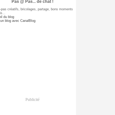
Pas @ Pas... de chat !
nvier
(8)
-pas créatifs, bricolages, partage, bons moments
is...
il du blog
 un blog avec CanalBlog
Publicité