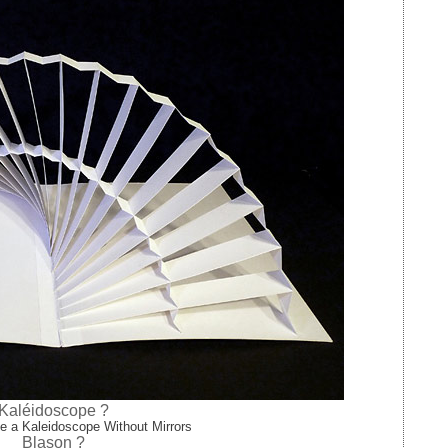
K
aléidoscope ?
Blason ?