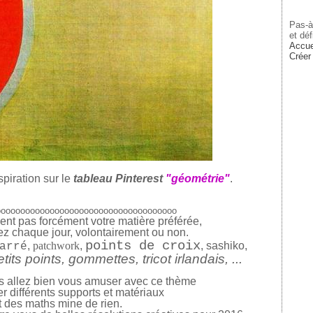
Ja
Pas-à
et déf
Accue
Créer
piration sur le
tableau Pinterest
"géométrie"
.
ooooooooooooooooooooooooooooooooooooo
nt pas forcément votre matière préférée,
sez chaque jour, volontairement ou non.
points de croix
,
patchwork
,
, sashiko,
arré
etits points, gommettes,
tricot irlandais, ...
us allez bien vous amuser avec ce thème
er différents supports et matériaux
t des maths mine de rien.