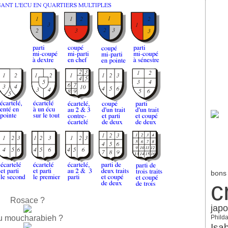
bons
c
Rosace ?
jap
 moucharabieh ?
Philda
Isa