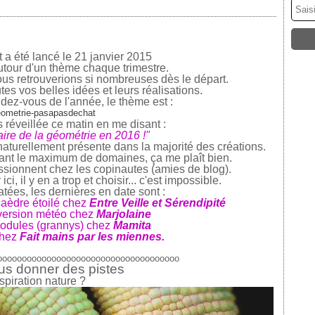
 a été lancé le 21 janvier 2015
utour d'un thème chaque trimestre
.
us retrouverions si nombreuses dès le départ.
es vos belles idées et leurs réalisations.
dez-vous de l'année, le thème est :
 réveillée ce matin en me disant :
aire de la géométrie en 2016 !"
 naturellement présente dans la majorité des créations.
ant le maximum de domaines,
ça me plaît bien.
essionnent
chez les copinautes (amies de blog).
 ici,
il y en a trop
et choisir... c'est impossible.
atées, les dernières en date sont :
aèdre étoilé chez
Entre Veille et Sérendipité
version météo chez
Marjolaine
modules (grannys) chez
Mamita
chez
Fait mains par les miennes
.
ooooooooooooooooooooooooooooooooooooo
us donner des pistes
spiration nature ?