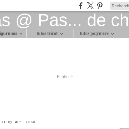
migurumis
tutos tricot
tutos polymère
Publicité
DU CH@T #05 - THÈME