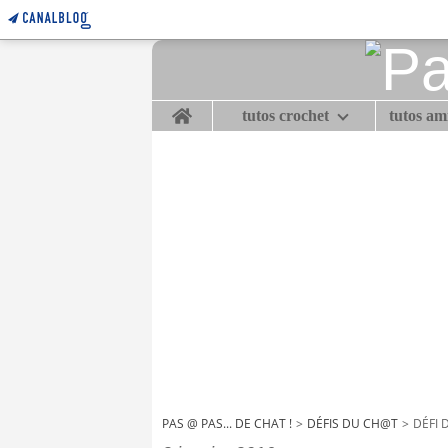
Home
tutos crochet
tutos a
PAS @ PAS... DE CHAT !
>
DÉFIS DU CH@T
>
DÉFI 