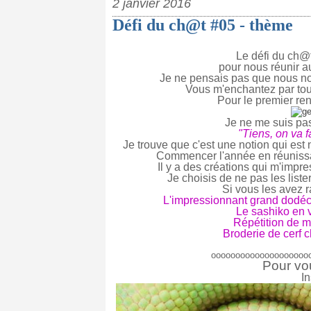
2 janvier 2016
Défi du ch@t #05 - thème
Le défi du ch@t
pour nous réunir a
Je ne pensais pas que nous no
Vous m'enchantez par tout
Pour le premier ren
Je ne me suis pas
"Tiens, on va f
Je trouve que c'est une notion qui est
Commencer l'année en réuniss
Il y a des créations qui m'impr
Je choisis de ne pas les lister
Si vous les avez r
L'impressionnant grand dodéc
Le sashiko en 
Répétition de 
Broderie de cerf 
oooooooooooooooooooo
Pour vo
In