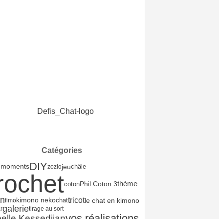
Catégories
DIY
jeu
 moments
châle
zozio
rochet
Phil Coton 3
thème
coton
on
tricot
le chat en kimono
kimono neko
chat
fimo
galerie
r
tirage au sort
vos réalisations
belle Kessedjian