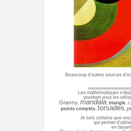
Beaucoup d'autres sources d'ins
oooooooooooooooooooo
Les mathématiques n'étaie
pourtant vous les utili
mandala
Granny
,
,
triangle
,
c
torsades
p
points comptés
,
,
Je suis certaine que vo
qui permet d'utilis
en faisan