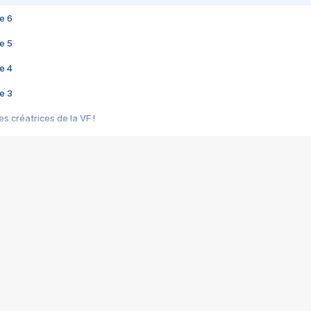
e 6
e 5
e 4
e 3
s créatrices de la VF !
e 2
e 1
e Mektoub My Love arrive enfin ! Rencontre avec Shaïn Boumedine et Sal
i : après Toni en famille
elle réalise le bouleversant Dites lui que je l'aime
ais ! Rencontre autour de Vie privée de Rebecca Zlotowski
 de Marguerite, Grave... Rencontre avec Ella Rumpf